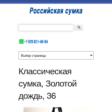
Перейти к основному содержанию
Российская
сумка
Введите номер Вашего телефона
Форма поиска
Поиск
Классическая
сумка, Золотой
дождь, 36