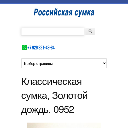
Перейти к основному содержанию
Российская
сумка
Введите номер Вашего телефона
Форма поиска
Поиск
Классическая
сумка, Золотой
дождь, 0952